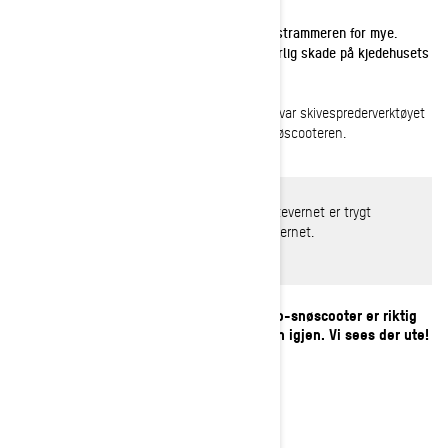
MERKNAD: Ikke fjern hårsplinten. Ikke stram strammeren for mye.
Overstramming av drivkjeden kan føre til alvorlig skade på kjedehusets
komponenter.
4-
Fest det høyre sidepanelet igjen og oppbevar skivesprederverktøyet
på clutchbeskyttelsen på venstre side av snøscooteren.
ADVARSEL
: Kjør aldri motoren uten at beltevernet er trygt
montert eller med sidepaneler åpnet og fjernet.
Nå som kjedestrammingen på din Ski-Doo-snøscooter er riktig
innstilt, er du klar til å gi deg ut på snøen igjen. Vi sees der ute!
VANLIGE SPØRSMÅL