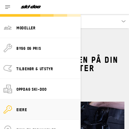
Eiere
MODELLER
HVORDAN JUSTERE
BYGG OG PRIS
KJEDESTRAMMINGEN PÅ DIN
SKI-DOO-SNØSCOOTER
TILBEHØR & UTSTYR
juli 2023
OPPDAG SKI-DOO
EIERE