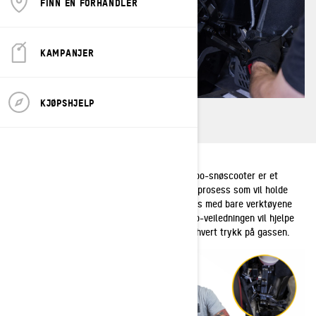
FINN EN FORHANDLER
KAMPANJER
KJØPSHJELP
Det å justere kjedestrammingen på din Ski-Doo-snøscooter er et
periodisk vedlikeholdsbehov. Det er en kjapp prosess som vil holde
sleden gående med topp ytelse, og kan gjøres med bare verktøyene
som følger med snøscooteren. Denne Ski-Doo-veiledningen vil hjelpe
deg og sleden din med å få mest mulig ut av hvert trykk på gassen.