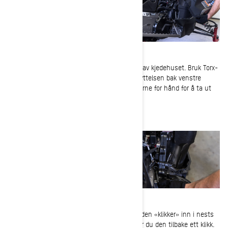
3-
Lokaliser kjedestrammeskruen i bakenden av kjedehuset. Bruk Torx-
enden av skivesprederverktøyet i clutchbeskyttelsen bak venstre
sidepanel, og drei skruen forsiktig med urviserne for hånd for å ta ut
slakk.
Mens du dreier strammeren, vil du kjenne at den «klikker» inn i nests
posisjon. Når strammeren blir håndfast, dreier du den tilbake ett klikk.