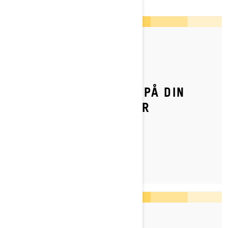
Publisert 05.09.2023
HVORDAN JUSTERE
BELTESTRAMMINGEN PÅ DIN
SKI-DOO-SNØSCOOTER
LES MER
Publisert 07.03.2022