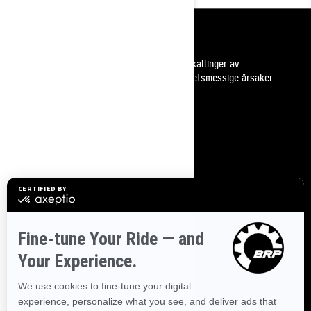
Ressurser
Kundestøtte
Tilbakekallinger av
sikkerhetsmessige årsaker
Karrierer
Bli med i BRP forhandlernettverk
Meld deg på
Bli med på nyhetsbrevet.
Vær den første til å få vite om de siste
arrangementer, nyheter og tilbud.
ABONNER
Følg oss