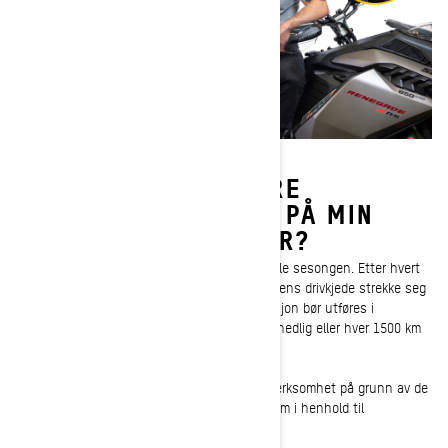
NÅR BØR JEG JUSTERE
KJEDESTRAMMINGEN PÅ MIN
SKI-DOO-SNØSCOOTER?
Kjedestrammingen bør overvåkes gjennom hele sesongen. Etter hvert
som du legger milene bak deg, vil snøscooterens drivkjede strekke seg
og kreve justering av strammeren. En inspeksjon bør utføres i
begynnelsen av hver sesong, og deretter månedlig eller hver 1500 km
(1000 miles).
Ski-Doo dypsnøscootere krever litt mer oppmerksomhet på grunn av de
krevende forholdene de opererer under. Gå frem i henhold til
justeringsplanen nedenfor.
- Etter de første 75 km/50 miles