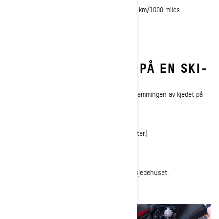
- Deretter hver 500 km/300 miles opp til 1500 km/1000 miles
- Deretter hver 1500 km/1000 miles.
HVORDAN JUSTERE
KJEDESTRAMMINGEN PÅ EN SKI-
DOO-SNØSCOOTER
Disse raske trinnene hjelper deg å justere strammingen av kjedet på
snøscooteren, klart for nye eventyr.
Nødvendige verktøy:
Skivespreder (følger med din Ski-Doo snøscooter.)
1-
Parker snøscooteren og fjern festesnoren.
2-
Fjern det høyre sidepanelet for å avdekke kjedehuset.