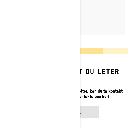
LES MER
FINNER DU IKKE DET DU LETER
ETTER?
Hvis du fortsatt ikke finner det du leter etter, kan du ta kontakt
med din lokale forhandler eller kontakte oss her!
KONTAKT OSS PÅ