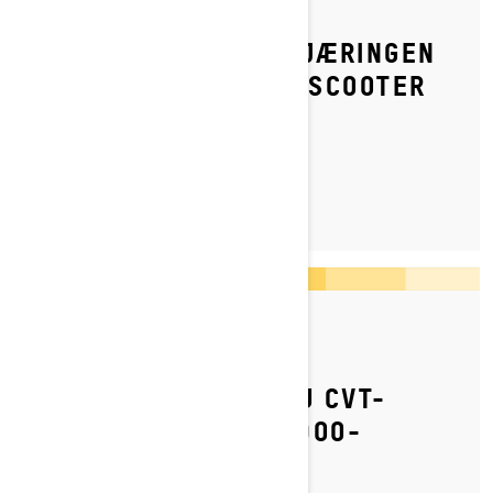
HVORDAN JUSTERE FJÆRINGEN
PÅ MIN SKI-DOO-SNØSCOOTER
LES MER
Publisert 05.03.2024
HVORDAN SKIFTER DU CVT-
REIMEN PÅ DIN SKI-DOO-
SNØSCOOTER