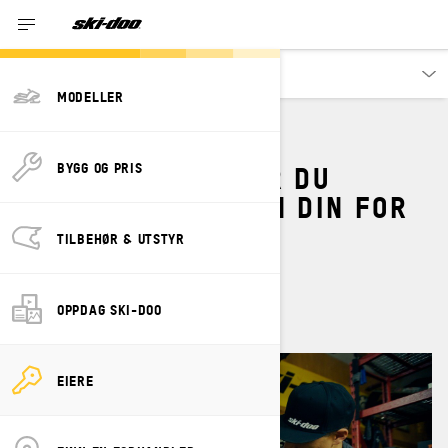
Eiere
MODELLER
HVORDAN PREPPER DU
BYGG OG PRIS
DYPSNØSCOOTEREN DIN FOR
VINTERSESONGEN?
TILBEHØR & UTSTYR
By
Ski-Doo Team
oktober 2023
OPPDAG SKI-DOO
EIERE