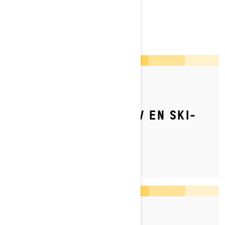
VANLIGE SPØRSMÅL
By Ski-Doo Team
Publisert 09.04.2022
TIPS FOR OPPSETT AV EN SKI-
DOO DYPSNØSCOOTER
By Ski-Doo Team
Publisert 10.01.2024