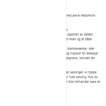
Avsluttende trinn
Sjekk disse elementene før din første tur, og med jevne mellomrom
gjennom hele sesongen.
• Eksosutløp: Sjekk at det er fritt for hindringer.
• Frontlykt og baklys: Begge skal lyse opp ved oppstart av sleden.
Dobbeltsjekk at både nær- og fjernlys fungerer foran og at både
bremse- og baklys er i orden bak.
• Væskelekkasjer: Hold øye med tegn på olje-, bremsevæske- eller
kjølevæskelekkasjer. sjekk også støtdempere og inspiser for lekkasjer
rundt tetningene. Hvis du ser noen av disse tegnene, kontakt din
lokale Ski-Doo-forhandler for å få hjelp.
Å følge denne sjekklisten for dypsnøscooter før sesongen vil hjelpe
deg med å gjøre snøscooteren klar for vinteren hver sesong. Hvis du
støter på spørsmål underveis, er din lokale Ski-Doo-forhandler bare en
telefonsamtale unna. Lykke til med kjøringen!