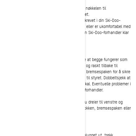
Riktig forberedelse av sleden før sesongen er nøkkelen til
snøscooterens pålitelighet, ytelse og sikkerhet.
Forberedelsesprosessen før sesongen er beskrevet i din Ski-Doo-
brukerhåndbok. Husk at hvis du har spørsmål eller er ukomfortabel med
å utføre noen av de følgende tingene, står din Ski-Doo-forhandler klar
til å hjelpe.
Start med styret
Kontroller gass- og bremsespakene for å sikre at begge fungerer som
de skal. Gasspaken din skal bevege seg jevnt og raskt tilbake til
utgangsposisjonen når den slippes. Klem inn bremsespaken for å sikre
at den ikke føles svampaktig eller går helt inn til styret. Dobbeltsjekk at
motorstoppbryteren også fungerer som den skal. Eventuelle problemer i
disse områdene bør utbedres av din Ski-Doo-forhandler.
Pass på at det er full bevegelse i styret når du dreier til venstre og
høyre. Det skal heller ikke være slark i gassblokken, bremsespaken eller
styrehåndtakene.
Sjekk startsnoren
Med stoppbryteren nede og sikkerhetstauet plugget ut, trekk