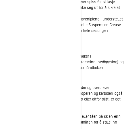
• Isskrapere: Sjekk hver skraper for skade og hver spiss for slitasje.
Fjern hver skraper fra holderen og la den strekke seg ut for å sikre at
den når bakken med spenning.
• Understell/bakre sklismøring: Gå over alle smøreniplene i understellet
med et lavtemperaturfett som f.eks.XPS Synthetic Suspension Grease.
Dette vil gjøre at alt beveger seg fritt gjennom hele sesongen.
Beltestramming og tilstand
Se etter rifter, sprekker, hull eller manglende haker i
snøscooterbeltene. Du vil også sjekke beltestramming (nedbøyning) og
innretting. Hele prosessen er beskrevet i brukerhåndboken.
Ski og karbider
Sjekk undersiden av skiene med tanke på skader og overdreven
slitasje. Bunnflaten skal være glatt. Inspiser løperen og karbiden også.
Hvis de er bøyd, mangler biter av karbidinnsats eller altfor slitt, er det
på tide med utskifting.
Skijusteringen skal være litt bredere i fronten eller tåen på skien enn
bak. Brukerhåndboken forklarer deg fremgangsmåten for å stille inn
riktig 1/8-1/4" tå-ut skistilling.