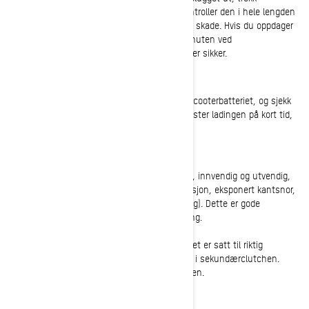
startsnoren sakte ut fra startenheten og kontroller den i hele lengden
med tanke på slitasje, separering eller annen skade. Hvis du oppdager
problemer, er det tid for en utskifting. Sjekk knuten ved
trekkehåndtaket for å forsikre deg om at den er sikker.
Lad opp batteriet (hvis utstyrt)
Hvis den er utstyrt med et slikt, lad opp snøscooterbatteriet, og sjekk
at det beholder ladingen. Dersom batteriet mister ladingen på kort tid,
er det tid for utskifting.
Drivbeltets integritet og stramming
Demonter drivbeltet og sjekk hele diameteren, innvendig og utvendig,
med tanke på skade. Se etter tegn på separasjon, eksponert kantsnor,
glasering eller overdreven slitasje (innsnevring). Dette er gode
indikasjoner på at det er på tide med utskifting.
Når du monterer drivbeltet igjen, sørg for at det er satt til riktig
stramming (avbøyning) og sitter i riktig høyde i sekundærclutchen.
Hele prosessen er beskrevet i brukerhåndboken.
Innsprøytingsolje (2-takts)