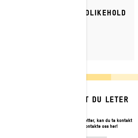
HVORDAN FORETA VEDLIKEHOLD
I SESONGEN FOR DIN
DYPSNØSCOOTER?
FINNER DU IKKE DET DU LETER
ETTER?
Hvis du fortsatt ikke finner det du leter etter, kan du ta kontakt
med din lokale forhandler eller kontakte oss her!