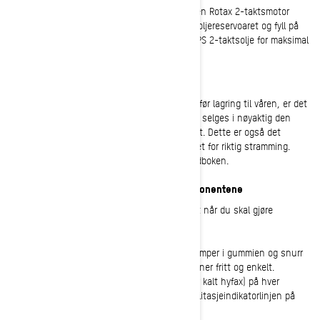
Alle Ski-Doo dypsnøscootere er forsynt med en Rotax 2-taktsmotor
som trenger innsprøytingsolje. Sjekk nivået i oljereservoaret og fyll på
om nødvendig. Det anbefales alltid å bruke XPS 2-taktsolje for maksimal
ytelse og lang levetid for Rotax-motoren.
Fornye kjedehusoljen
Hvis scooterens kjedehusolje ikke ble skiftet før lagring til våren, er det
på tide å gjøre det nå. BRPs XPS kjedehusolje selges i nøyaktig den
mengden som trengs for å fylle på kjedehuset. Dette er også det
perfekte tidspunktet for å dobbeltsjekke kjedet for riktig stramming.
Hver av prosessene er beskrevet i brukerhåndboken.
Inspeksjon av de bakre opphengskomponentene
Det er flere områder å se over i bakopphenget når du skal gjøre
snøscooteren klar for vinteren.
• Bakre løpehjul: Se etter risser, rifter eller klumper i gummien og snurr
hvert hjul for hånd for å sikre at hjulene spinner fritt og enkelt.
• Glidesko: Inspiser glideskoene (noen ganger kalt hyfax) på hver
glideskinne for slitasje. Hvis de er slitt forbi slitasjeindikatorlinjen på
noe tidspunkt, er det på tide med utskifting.