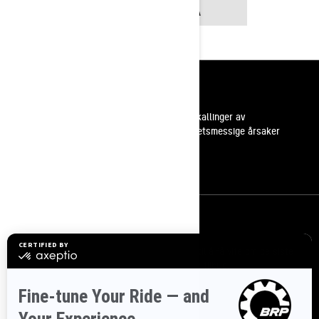
KONTAKT OSS PÅ
Ressurser
Kundestøtte
Tilbakekallinger av
sikkerhetsmessige årsaker
Karrierer
Bli med i BRP forhandlernettverk
Meld deg på
Bli med på nyhetsbrevet.
Vær den første til å få vite om de siste
arrangementer, nyheter og tilbud.
ABONNER