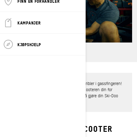
FINN EN FORHANDLER
KAMPANJER
KJØPSHJELP
Den første snøen kommer snart, og det kribler i gassfingeren!
Det er tid for å begynne å klargjøre snøscooteren din for
vinteren. Følgende liste hjelper deg med å gjøre din Ski-Doo
dypsnøscooter klar for sesongen.
GJØRE DIN DYPSNØSCOOTER
KLAR FOR VINTEREN