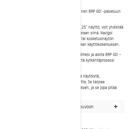
Yhdistä puhelin
Ensimmäinen vaihe on yhteyden muodostaminen BRP GO! -palveluun
Ski-Doo-näytölläsi.
Jos Ski-Doo-moottorikelkassasi on 7,8" tai 10,25" näyttö, voit yhdistää
puhelimesi ja käyttää BRP GO! -sovellusta suoraan siinä. Navigoi
sovelluksessa vaivattomasti ohjausmoduulin tai kosketusnäytön
avulla, jotka takaavat integroidun, saumattoman käyttökokemuksen.
Kun olet valmis lähtemään poluille, liitä puhelimesi ja aloita BRP GO! -
sovelluksen käyttö kelkan näytöllä. Muista, että kytkentäprosessi
vaihtelee näytön mallin mukaan.
Jos ajoneuvostasi puuttuu jompikumpi näistä näytöistä,
suosittelemme Ski-Doo Hansikaslokeron jatketta. Se tarjoaa
ihanteellisen sijoittelun ja turvallisen kiinnityksen, ja se jopa pitää
puhelimesi lämpimänä kylminä päivinä.
BRP GO!:n yhdistäminen Ski-Doo-ajoneuvoon
Aloita BRP GO! -ajelusi