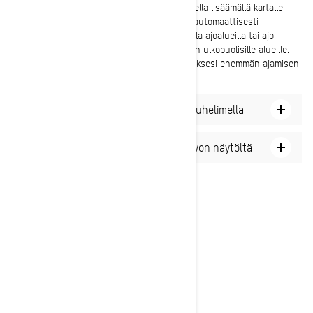
Voit myös suunnitella retkiä reittien ulkopuolella lisäämällä kartalle
manuaalisesti reittipisteitä, jotka yhdistyvät automaattisesti
reittisuunnitelmaksi. Muista pysytellä virallisilla ajoalueilla tai ajo-
oikeutesi kattavalla maalla, kun lähdet reittien ulkopuolisille alueille.
Tutustu Responsible Rider -ohjelmaan, tietääksesi enemmän ajamisen
eettisyydestä.
Matkasuunnitelman luominen matkapuhelimella
Matkasuunnitelman luominen ajoneuvon näytöltä