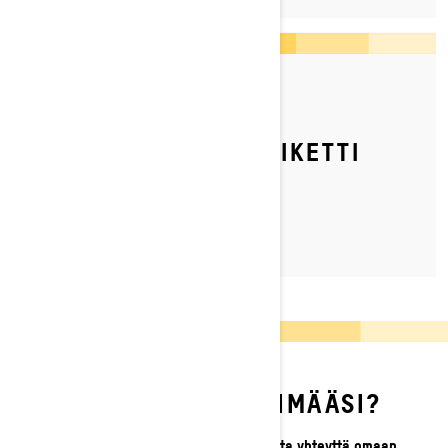
By Ski-Doo Team
Julkaistu 13.2.2022
MILLAINEN ON AJOETIKETTI
REITEILLÄ?
ETKÖ LÖYDÄ ETSIMÄÄSI?
Jos et vieläkään löydä etsimääsi, ota yhteyttä omaan