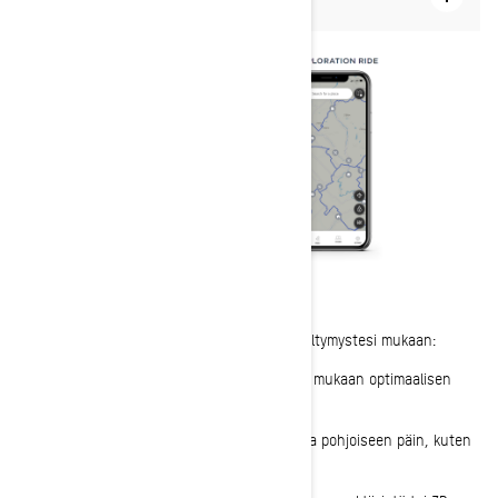
ride)?
Explore Map Options
BRP GO! tarjoaa useita karttavaihtoehtoja mieltymystesi mukaan:
Suurenna/pienennä: sovita näyttö näkösi mukaan optimaalisen
näkyvyyden saavuttamiseksi.
Lukitse pohjoinen ylös: pidä kartan suunta pohjoiseen päin, kuten
paperikartalla.