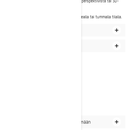
2D tai 3D: tarkastele ympäristöäsi 2D-lintuperspektiivistä tai 3D-
katunäkymästä.
Näyttötila: mukauta kartan ulkonäköä vaalealla tai tummalla tilalla.
Kuinka zoomata sisään ja ulos
Miten lukita kartta pohjoiseen
Kuinka siirtyä 2D-näkymästä 3D-näkymään