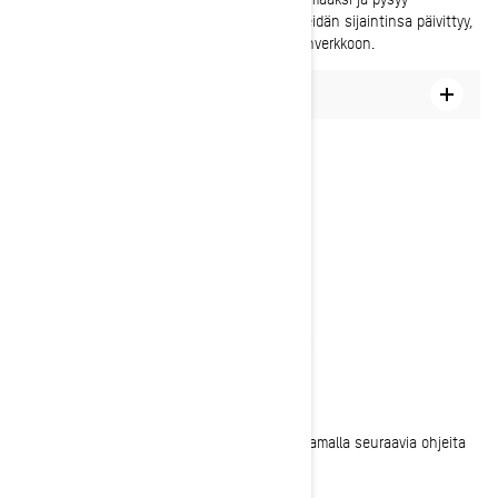
viimeisimmässä tallennetussa sijainnissa. Heidän sijaintinsa päivittyy,
kun he saavat jälleen yhteyden matkapuhelinverkkoon.
Kuinka kutsua ystäviä ajelulle
AJON AIKANA
Vie Ski-Doo-ajosi seuraavalle tasolle noudattamalla seuraavia ohjeita
ajon aikana: