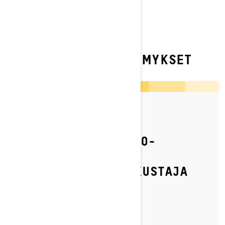
USEIN KYSYTYT KYSYMYKSET
By Ski-Doo Team
Julkaistu 4.7.2023
KUINKA AJAA SKI-DOO-
MOOTTORIKELKALLA
TURVALLISESTI MATKUSTAJA
KYYDISSÄ?