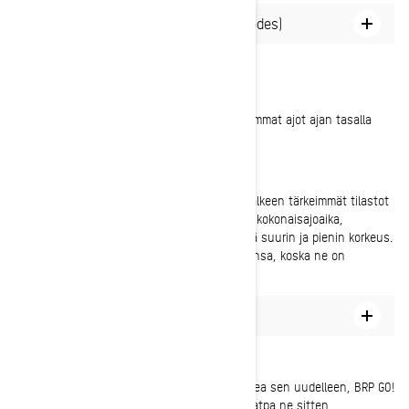
Näyttötilan vaihtaminen(light/dark modes)
AJON JÄLKEEN
Seikkailusi ei tarvitse päättyä tähän. Pidä aiemmat ajot ajan tasalla
tarkistamalla ajotilastot tai monistamalla ne.
Tarkista ajotilastosi
Tutustu ratsastustilastoihin; jokaisen ajon jälkeen tärkeimmät tilastot
tallennetaan BRP GO! -sovellukseen. Tarkista kokonaisajoaika,
liikkumisaika, keskinopeus, ajettu matka sekä suurin ja pienin korkeus.
Nämä tilastot ovat käytettävissä milloin tahansa, koska ne on
tallennettu tilillesi.
Miten ajotilastoja käytetään
Aiempien ajojen toistaminen
Jos olet kokenut eeppisen ajon ja haluat kokea sen uudelleen, BRP GO!
mahdollistaa aiempien ajojen kopioinnin, olivatpa ne sitten