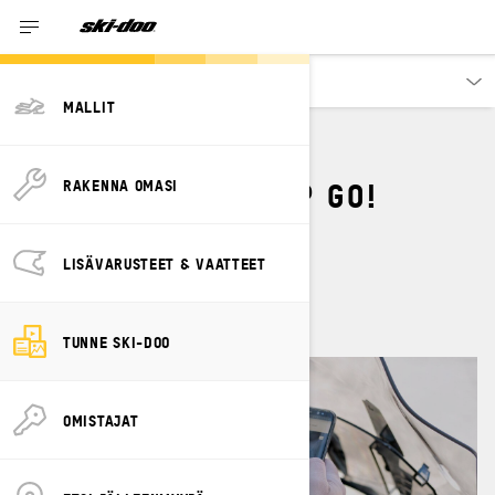
Tutustu
MALLIT
MITEN KÄYTÄN BRP GO!
RAKENNA OMASI
SOVELLUSTA?
LISÄVARUSTEET & VAATTEET
By
Ski-Doo Team
marraskuuta 2023
TUNNE SKI-DOO
OMISTAJAT