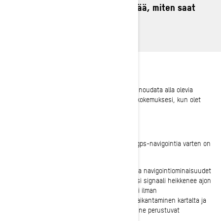
Jatka lukemista saadaksesi tietää, miten saat
kaiken irti tästä sovelluksesta!
ENNEN MATKAA
Ennen kuin lähdet ajamaan Ski-Doo-kelkalla, noudata alla olevia
ohjeita sovelluksessa, jotta voit maksimoida kokemuksesi, kun olet
reitillä tai reittien ulkopuolella.
Lataa alueet offline-ajoa varten.
Tiettyjen kartta-alueiden lataaminen offline-gps-navigointia varten on
välttämätöntä ennen ajelulle lähtöä.
On tärkeää ladata kartta-alue etukäteen, jotta navigointiominaisuudet
pysyvät käytettävissä, vaikka matkapuhelimesi signaali heikkenee ajon
aikana. Ainoat ominaisuudet, jotka eivät toimi ilman
matkapuhelinverkkoyhteyttä, ovat ystävien paikantaminen kartalta ja
mukautettujen sijaintien tallentaminen, sillä ne perustuvat
matkapuhelinyhteyteen.