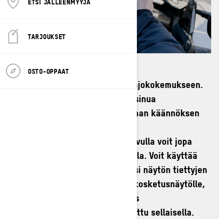
ETSI JÄLLEENMYYJÄ
TARJOUKSET
OSTO-OPPAAT
BRP GO! on lippusi yhdistettyyn ajokokemukseen.
Tämä navigointisovellus auttaa sinua
suunnittelemaan retkiä ja saamaan käännöksen
mukaan navigoinnin virallisilla
moottorikelkkareiteillä, ja sen avulla voit jopa
seurata ystäviesi sijaintia kartalla. Voit käyttää
sovellusta, kun heität puhelimesi näytön tiettyjen
Ski-Doo-mallien 7,8" tai 10,25" kosketusnäytölle,
tai itsenäisenä sovelluksena, jos
moottorikelkkaasi ei ole varustettu sellaisella.