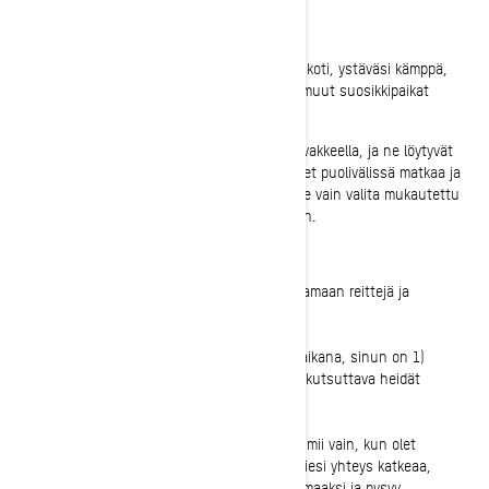
Luo ja tallenna mukautettuja sijainteja
Voit tallentaa sijainteja BRP GO! -tililläsi. Pidä koti, ystäväsi kämppä,
suosittu tauko-paikkasi, maisemanäkymä ja muut suosikkipaikat
napsautuksen päässä.
Tallennetut sijaintisi näkyvät kartalla tähtikuvakkeella, ja ne löytyvät
helposti hakupalkin avulla. Oletetaan, että olet puolivälissä matkaa ja
päätät palata ystäväsi mökille; sinun tarvitsee vain valita mukautettu
sijaintisi ja reitti määränpäähän tulee näkyviin.
Seuraa ystäviesi sijaintia
Kutsu kuka tahansa Ski-Doo-porukastasi jakamaan reittejä ja
seuraamaan toisiaan live-kartalla.
Jotta voit olla yhteydessä ystäviin ajamisen aikana, sinun on 1)
lisättävä heidät ystäviksi sovelluksessa ja 2) kutsuttava heidät
mukaan tallennettuihin ajoihisi.
"Locate Friends on the map" -ominaisuus toimii vain, kun olet
yhteydessä matkapuhelinverkkoon. Jos ystäviesi yhteys katkeaa,
heidän yhdistetty kuvakkeensa muuttuu harmaaksi ja pysyy