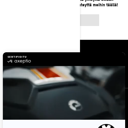
paikalliseen jälleenmyyjääsi tai ota yhteyttä meihin täällä!
OTA YHTEYTTÄ
Resurssit
Asiakaspalvelu
Tule BRP:n jälleenmyyjäksi
Työpaikat
Takaisinkutsut
Tilaa uutiskirje
Tilaa uutiskirje.
Saat tietää tuoreeltaan uusimmat uutiset, tapahtumat
ja tarjoukset.