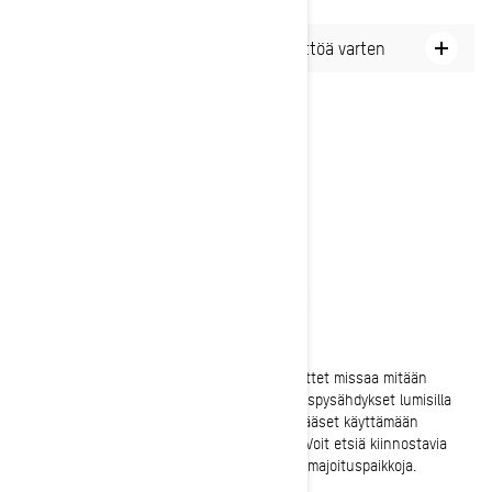
Kartan alueen lataaminen offline-käyttöä varten
Suunnittele matkasi
Suunnittelemalla matkareittejäsi varmistat, ettet missaa mitään
kiinnostavia kohteita, ja voit ajoittaa tankkauspysähdykset lumisilla
seikkailuillasi. Kun luot reittisuunnitelmaa, pääset käyttämään
navigointia ja näet jäljellä olevan ajomatkan. Voit etsiä kiinnostavia
kohteita, kuten huoltoasemia, ravintoloita ja majoituspaikkoja.