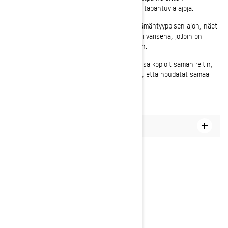
suunniteltuja reittejä tai reittien ulkopuolelle tapahtuvia ajoja:
Reittien ulkopuoliset ajot: Kun monistat tämäntyyppisen ajon, näet
edellisen reitin(leivänmurureitti) kartalla eri värisenä, jolloin on
helppo palata täsmälleen samaan paikkaan.
Suunnitellut matkat: Suunnitelluissa ajoissa kopioit saman reitin,
jota käytit edellisessä ajossa, ja varmistat, että noudatat samaa
reittiä ja saavutat samat reittipisteet.
Miten valmis ajo tehdään uudelleen