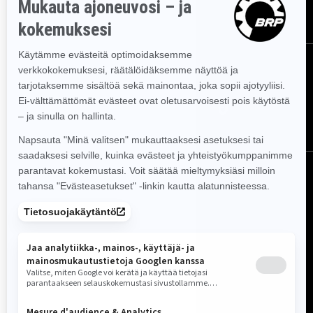
TILAA
Seuraa meitä