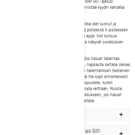
Oletko valmis lähtemään? On aika käynnistää BRP GO! -ajelusi
puhelimessa tai ajoneuvon näytöllä. Voit käynnistää kyydin kahdella
tavalla BRP GO!
1. Aloita tallennettu ajo. Nämä ovat kyytejä, jotka olet luonut ja
tallentanut mobiilisovellukseen, kuten reittejä pisteestä A pisteeseen
B tai valmiiksi tallennettuja reitin ulkopuolisia ajoja. Voit kutsua
ystäviäsi mukaan tallennettuihin ajoihin, jotka näkyvät sovelluksen
"Rides"-osion "Upcoming" -välilehdellä.
2. Aloita aluetutkimusmatka (eli GO! -matka). Jos haluat tallentaa
matkasi ilman suunniteltua reittiä mielessäsi, napsauta kartalla olevaa
GO! -painiketta aloittaaksesi leivänmuru-reitin tallentamisen (keltainen
viiva, joka näyttää, missä olet ajamassa). Tämä tila sopii erinomaisesti
niille, jotka tykkäävät uskaltautua reittien ulkopuolelle, kuten
maastossa ajaville, ja jotka haluavat vain seurata reittiään. Muista
tallentaa alueeseen tutustumisajo mobiilisovellukseen, jos haluat
kutsua ystäviä ja nähdä heidän sijaintinsa kartalla.
Kuinka aloittaa tallennettu ajelu
Miten aloitetaan reittien ulkopuolinen ajo (GO!