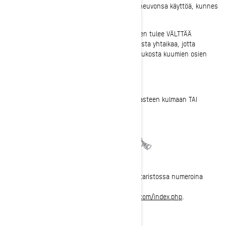
BRP suosittelee, että asiakkaat välttävät ajoneuvonsa käyttöä, kunnes
se on korjattu.
Jos asiakkaan on käytettävä ajoneuvoa, hänen tulee VÄLTTÄÄ
MOLEMPIEN seuraavien tilanteiden tapahtumista yhtaikaa, jotta
polttoainetta ei pääse tippumaan huohotusaukosta kuumien osien
päälle:
1. Moottorin lämpötila yli 95 °C (203 °F).
2. Ajoneuvon kallistaminen oikealle yli 45 asteen kulmaan TAI
pysäköinti/pysähtyminen alamäkeen.
Opettele näyttämään moottorin lämpötila mittaristossa numeroina
tutustumalla käyttäjän
käsikirjaan
https://www.operatorsguides.brp.com/index.php
.