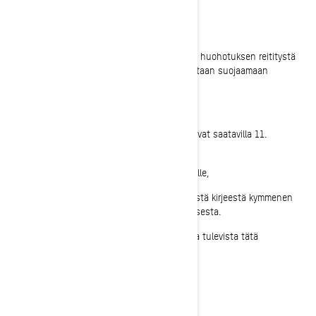
Mitä sinun tulee tehdä?
BRP korjaa ajoneuvosi maksutta.
Korjauksessa muutetaan polttoainetankin huohotuksen reititystä
ja ulostulokohtaa. Myös suojalevy asennetaan suojaamaan
huohotuksen ulostuloaukkoa.
Korjauksen pitäisi kestää alle tunnin.
Korjaustoimenpiteeseen tarvittavat osat ovat saatavilla 11.
maaliskuuta 2022.
Jos olet antanut tämän ajoneuvon vuokralle,
sinun tulee lähettää vuokraajalle kopio tästä kirjeestä kymmenen
työpäivän kuluessa kirjeen vastaanottamisesta.
Sinun tulee samoin lähettää kopio kaikista tulevista tätä
takaisinkutsua koskevista kirjeistä.
Voinko jatkaa ajoneuvolla ajamista?