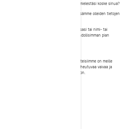
Mitä sinun tulee tehdä, jos tämä ilmoitus ei mielestäsi koske sinua?
Ilmoitus on postitettu uusimpien käytettävissämme olleiden tietojen
perusteella.
Ellei kyseinen ajoneuvo ole enää omistuksessasi tai nimi- tai
osoitetietosi ovat virheellisiä, ota yhteys mahdollisimman pian
BRP:hen.
Turvallisuutesi ja jatkuva tyytyväisyytesi tuotteisiimme on meille
ensiarvoisen tärkeää. Pahoittelemme tästä aiheutuvaa vaivaa ja
avustamme prosessissa mahdollisimman paljon.
Kiitos välittömästä huomiosta tässä asiassa.
Ystävällisin terveisin
BRP Asiakaspalveluosasto