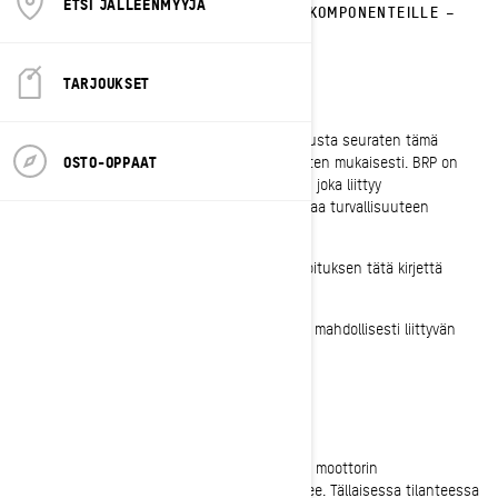
ETSI JÄLLEENMYYJÄ
POLTTOAINETTA VOI TIPPUA KUUMILLE KOMPONENTEILLE –
MAHDOLLINEN PALOVAARA
TARJOUKSET
Hyvä BRP:n asiakas,
Edellistä, tammikuussa 2022 annettua ilmoitusta seuraten tämä
OSTO-OPPAAT
ilmoitus lähetetään soveltuvien lakivaatimusten mukaisesti. BRP on
päättänyt, että eräissä ajoneuvoissa on vika, joka liittyy
moottoriajoneuvon turvallisuuteen, ja suorittaa turvallisuuteen
liittyvän takaisinkutsun.
Olet ehkä saanut tästä takaisinkutsusta ilmoituksen tätä kirjettä
aiemmin.
Tiedostomme osoittavat, että omistat asiaan mahdollisesti liittyvän
ajoneuvon.
Mikä on mahdollinen ongelma?
Polttoainesäiliöön voi kertyä painetta, kun moottorin
jäähdytysjärjestelmän tehokkuus heikkenee. Tällaisessa tilanteessa