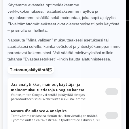
TILAA
Seuraa meitä