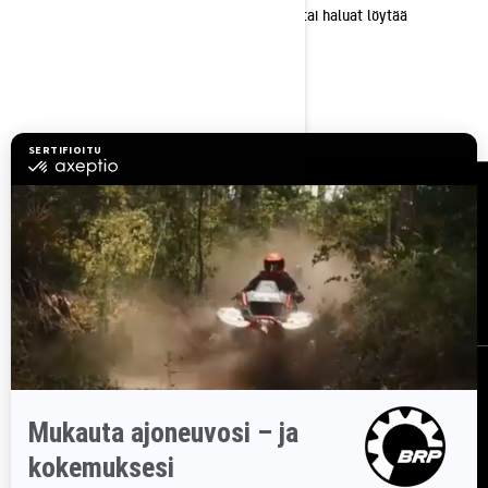
Mikäli sinulla on kysymyksiä, tarvitset apua tai haluat löytää
lähimmän valtuutetun BRP jälleenmyyjään:
Käy sivuillamme: www.brp.com
Tai soita: +35 89 74 79 04 12
Resurssit
Asiakaspalvelu
Tule BRP:n jälleenmyyjäksi
Työpaikat
Takaisinkutsut
Tilaa uutiskirje
Tilaa uutiskirje.
Saat tietää tuoreeltaan uusimmat uutiset, tapahtumat
ja tarjoukset.