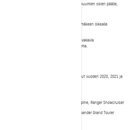
huohotusaukosta voi valua polttoainetta kuumien osien päälle,
jos ajoneuvo kaatuu oikealle kyljelle tai
jos ajoneuvo pysäköidään tai sammuu alamäkeen oikealle
kallistuneena.
Tästä voi seurata tulipalo ja mahdollisesti vakavia
omaisuusvahinkoja, vammoja ja jopa kuolema.
Mitä malleja ongelma koskee?
Seuraavat 900 ACE -turbomoottorilla varustetut vuoden 2020, 2021 ja
2022 -mallit:
Ski-Doo Expedition LE, SE ja SWT
Lynx 69 Ranger, Ranger Limited, Ranger Alpine, Ranger Snowcruiser
Lynx Commander, Commander LTD ja Commander Grand Tourer