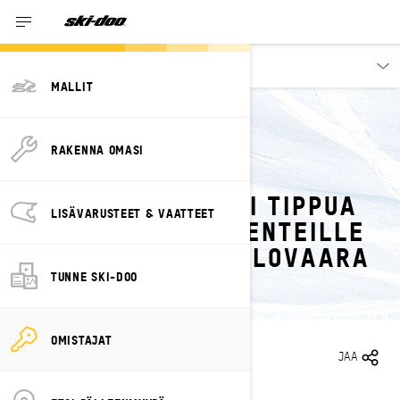
Omistajat
MALLIT
RAKENNA OMASI
TAKAISIN KOHTAAN TAKAISINKUTSUKAMPANJAT
POLTTOAINETTA VOI TIPPUA
LISÄVARUSTEET & VAATTEET
KUUMILLE KOMPONENTEILLE
– MAHDOLLINEN PALOVAARA
TUNNE SKI-DOO
OMISTAJAT
24.2.2022
JAA