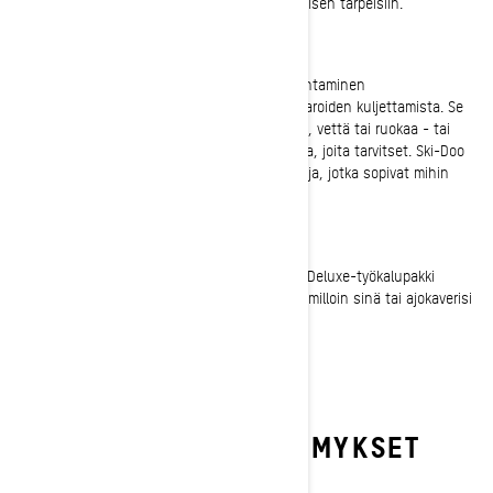
Doo tarjoaa useita erilaisia korotuspaloja jokaisen tarpeisiin.
Deep Snow Pro -laukku
Kätevän Ski-Doo Deep Snow Pro -laukun asentaminen
moottorikelkkaan helpottaa ylimääräisten tavaroiden kuljettamista. Se
voi olla ylimääräinen pari hanskoja, suojalasit, vettä tai ruokaa - tai
mitä tahansa muita välttämättömiä tarvikkeita, joita tarvitset. Ski-Doo
tarjoaa täyden valikoiman LinQ-kuormalaukkuja, jotka sopivat mihin
tahansa kelkkaan.
Deluxe-työkalupakki
Jokainen ajoneuvo tarvitsee työkalupakin, ja Deluxe-työkalupakki
täyttää kaikki tarpeesi. Koskaan ei voi tietää, milloin sinä tai ajokaverisi
tarvitsette sitä!
USEIN KYSYTYT KYSYMYKSET