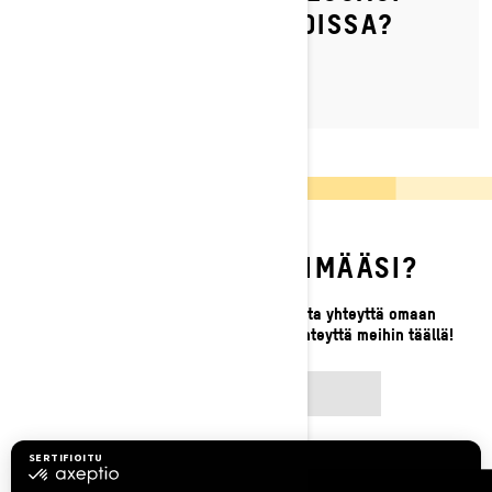
SYRJÄISISSÄ MAASTOISSA?
ETKÖ LÖYDÄ ETSIMÄÄSI?
Jos et vieläkään löydä etsimääsi, ota yhteyttä omaan
paikalliseen jälleenmyyjääsi tai ota yhteyttä meihin täällä!
OTA YHTEYTTÄ