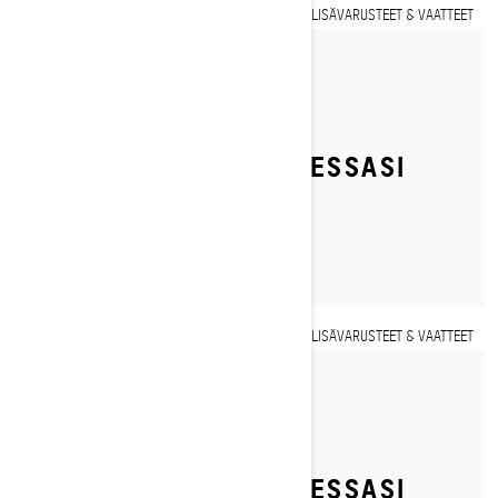
LISÄVARUSTEET & VAATTEET
By Ski-Doo Team
Julkaistu 17.5.2024
MITÄ PUET PÄÄLLESI
MOOTTORIKELKKAILLESSASI
REITILLÄ?
LISÄVARUSTEET & VAATTEET
By Ski-Doo Team
Julkaistu 17.9.2024
MITÄ PUET PÄÄLLESI
MOOTTORIKELKKAILLESSASI