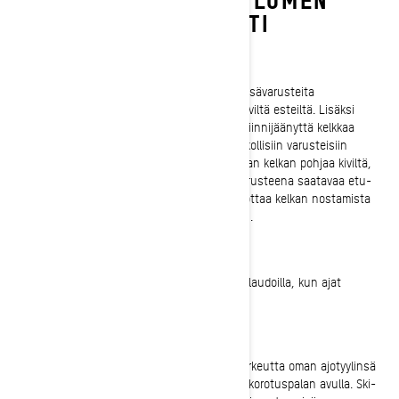
AJOSTA ENEMMÄN IRTI
Pohjapanssari
Syvässä lumessa ajavat tarvitsevat erityisiä lisävarusteita
suojatakseen kelkkaansa lumen alle kätkeytyviltä esteiltä. Lisäksi
paremmista tartuntapisteistä on apua, kun kiinnijäänyttä kelkkaa
irrotetaan lumesta. Näihin moottorikelkan pakollisiin varusteisiin
kuuluu pohjapanssari, joka auttaa suojaamaan kelkan pohjaa kiviltä,
kannoilta ja pylväiltä. Dave suosittelee lisävarusteena saatavaa etu-
tai takapuskuria, joka lisää korkeutta ja helpottaa kelkan nostamista
syvässä lumessa lisäten vipuvoimaa nostoon.
Varvastuet
Tämä lisävaruste pitää jalkasi tukevasti astinlaudoilla, kun ajat
syvässä lumessa.
Korotuspala
Kuljettajat haluavat säätää ohjaustangon korkeutta oman ajotyylinsä
ja kokonsa mukaan kiinteän tai säädettävän korotuspalan avulla. Ski-