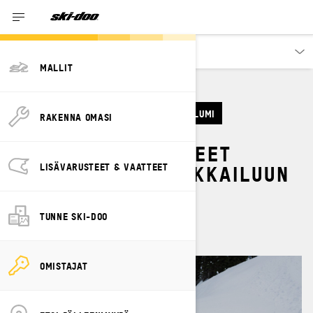
Omistajat
MALLIT
LISÄVARUSTEET & VAATTEET
SYVÄ LUMI
RAKENNA OMASI
TOP 5 LISÄVARUSTEET
SYVÄN LUMEN KELKKAILUUN
LISÄVARUSTEET & VAATTEET
By
Dave Norona
TUNNE SKI-DOO
OMISTAJAT