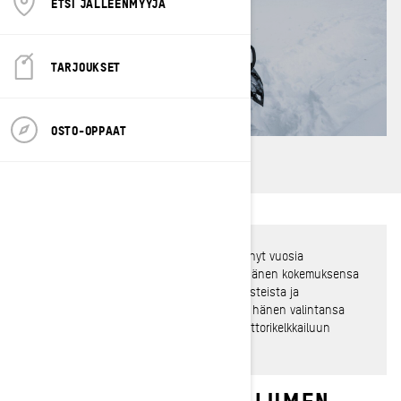
ETSI JÄLLEENMYYJÄ
TARJOUKSET
OSTO-OPPAAT
Ski-Doo-lähettiläs Dave Norona on viettänyt vuosia
moottorikelkkaillen reittien ulkopuolella. Hänen kokemuksensa
syvän lumen ajossa tarvittavista lisävarusteista ja
ajovarusteista on vertaansa vailla. Tässä hänen valintansa
viideksi tärkeimmäksi lisävarusteeksi moottorikelkkailuun
syvässä lumessa!
KUINKA SAAT SYVÄN LUMEN