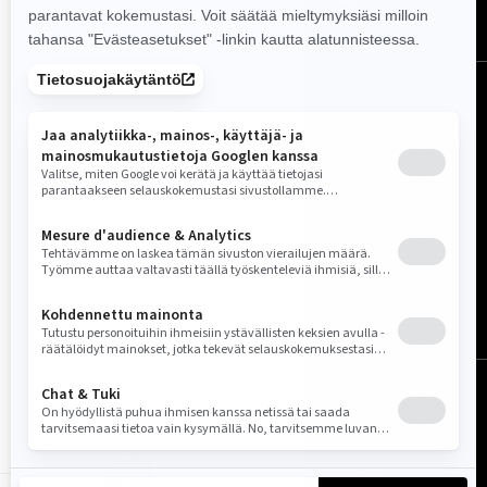
Suomi (suomi)
© BRP 2003–2026
Oikeudellinen huomautus
Tietosuojakäytäntö
Ponnahdusikkuna