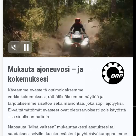
Resurssit
Asiakaspalvelu
Tule BRP:n jälleenmyyjäksi
Työpaikat
Takaisinkutsut
Tilaa uutiskirje
Tilaa uutiskirje.
Saat tietää tuoreeltaan uusimmat uutiset, tapahtumat
ja tarjoukset.
TILAA
Seuraa meitä