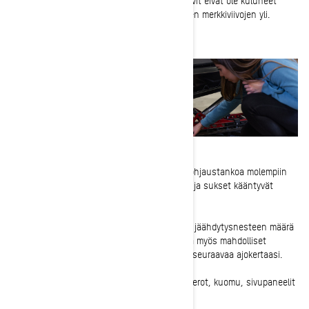
muovien sivussa olevien kulumista osoittavien merkkiviivojen yli.
3-
Tarkista moottorikelkkasi ohjaus. Käännä ohjaustankoa molempiin
suuntiin ja varmista, että se liikkuu vapaasti ja sukset kääntyvät
ohjaustangon mukana.
4-
Tarkista seuraavaksi öljyn, polttoaineen ja jäähdytysnesteen määrä
ja lisää tarvittaessa. Sinun on syytä tarkistaa myös mahdolliset
vuodot. Jos havaitset niitä, korjaa ne ennen seuraavaa ajokertaasi.
5-
Tarkista vielä kerran, että kaikki säilytyslokerot, kuomu, sivupaneelit
ja lisävarusteet ovat kunnolla kiinnitettyinä.