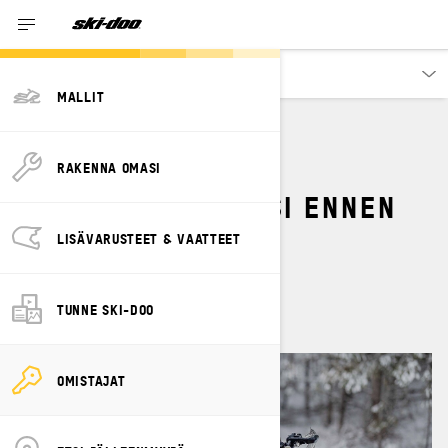
Omistajat
MALLIT
KUINKA TARKISTAT
RAKENNA OMASI
MOOTTORIKELKKASI ENNEN
AJAMISTA?
LISÄVARUSTEET & VAATTEET
By
Ski-Doo Team
huhtikuuta 2024
TUNNE SKI-DOO
OMISTAJAT