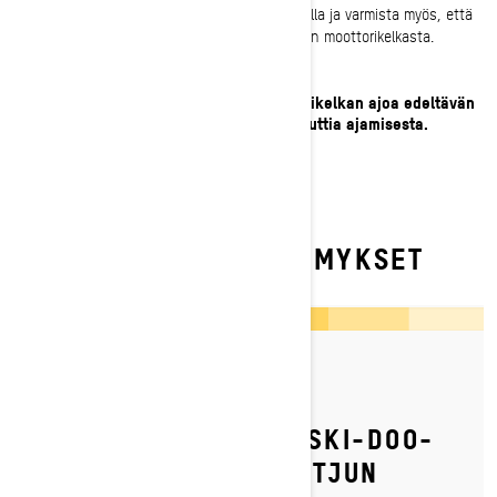
sammuu punaista sammutusnappia painamalla ja varmista myös, että
moottori sammuu kun hätäkatkaisin irrotetaan moottorikelkasta.
Nyt kun olet käynyt läpi Ski-Doo-moottorikelkan ajoa edeltävän
tarkistuslistan, on aika lähteä ulos ja nauttia ajamisesta.
Nähdään lumella!
USEIN KYSYTYT KYSYMYKSET
By Ski-Doo Team
Julkaistu 4.2.2023
KUINKA SÄÄDETÄÄN SKI-DOO-
MOOTTORIKELKAN KETJUN