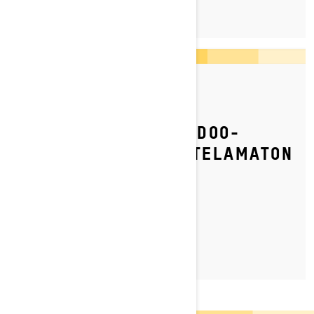
By Ski-Doo Team
Julkaistu 3.5.2023
KUINKA SÄÄDÄT SKI-DOO-
MOOTTORIKELKKASI TELAMATON
KIREYTTÄ?
TUTUSTU