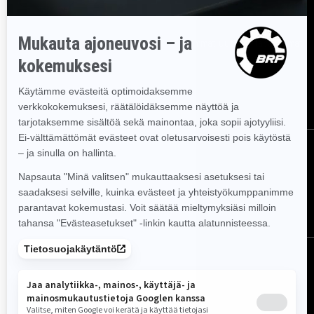
Tilaa uutiskirje
Tilaa uutiskirje.
Saat tietää tuoreeltaan uusimmat uutiset, tapahtumat
ja tarjoukset.
TILAA
Seuraa meitä