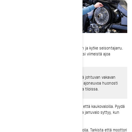
9-
Laita kypärä päähän, kiinnitä hätäkatkaisin ja kytke seisontajarru.
Käynnistä moottorikelkkasi suorittaaksesi kaksi viimeistä ajoa
edeltävää tarkastusvaihetta.
VAROITUS
: Välttääksesi häkämyrkytyksestä johtuvan vakavan
vamman tai kuoleman, älä koskaan käytä ajoneuvoa huonosti
tuuletetuissa tai osittainkaan suljetuissa tiloissa.
10-
Tarkista, että ajovalot toimivat sekä lähi- että kaukovaloilla. Pyydä
ystävääsi tarkistamaan, että takavalo toimii ja jarruvalo syttyy, kun
painat jarrua.
11-
Varmista vielä, että kelkka sammuu kunnolla. Tarkista että moottori