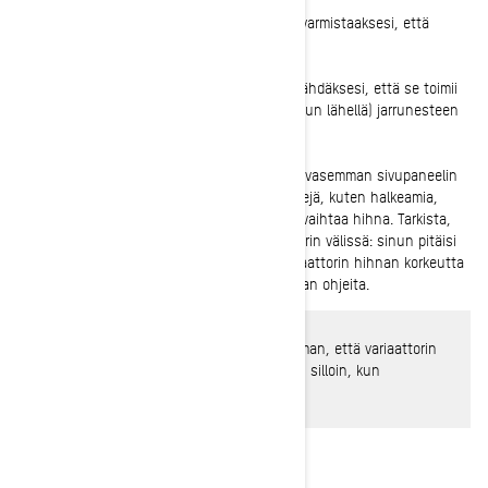
6-
Paina kaasu- ja jarruvipuja useita kertoja varmistaaksesi, että
molemmat liikkuvat vapaasti ja häiriöittä.
7-
Laita seisontajarru päälle ja vapauta se nähdäksesi, että se toimii
kunnolla. Tarkista jarrunestesäiliöstä (jarruvivun lähellä) jarrunesteen
taso.
8-
Tarkista variaattorin hihna. Nopea vilkaisu vasemman sivupaneelin
taakse riittää. Jos huomaat kulumisen merkkejä, kuten halkeamia,
kuluneita kohtia tai kuoriutumista, on syytä vaihtaa hihna. Tarkista,
että hihna on oikealla korkeudella II-variaattorin välissä: sinun pitäisi
nähdä hihnan hampaiden alaosa. Säädä variaattorin hihnan korkeutta
tarvittaessa noudattaen Ski-Doo-käyttöoppaan ohjeita.
VAROITUS
: Älä koskaan käytä moottoria ilman, että variaattorin
hihnan suojus on kunnolla kiinnitetty tai silloin, kun
sivupaneelit ovat auki tai irrallaan.