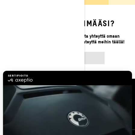
ETKÖ LÖYDÄ ETSIMÄÄSI?
Jos et vieläkään löydä etsimääsi, ota yhteyttä omaan
paikalliseen jälleenmyyjääsi tai ota yhteyttä meihin täällä!
OTA YHTEYTTÄ
Resurssit
Asiakaspalvelu
Tule BRP:n jälleenmyyjäksi
Työpaikat
Takaisinkutsut