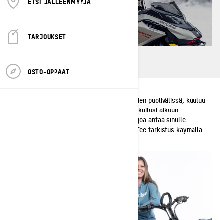
ETSI JÄLLEENMYYJÄ
TARJOUKSET
OSTO-OPPAAT
Haitpa kelkkasi juuri liikkeestä tai olitpa kauden puolivälissä, kuuluu
ajoa edeltävä tarkistus jokaisen Ski-Doo-seikkailusi alkuun.
Moottorikelkan kunnollinen tarkistus ennen ajoa antaa sinulle
loputtoman nautinnon jokaisella ajokerralla. Tee tarkistus käymällä
läpi seuraavat vaiheet.