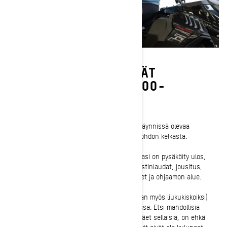
ENNEN AJOA TEHTÄVÄT
TARKISTUKSET SKI-DOO-
MOOTTORIKELKKAAN
Suurin osa tarkistuslistan kohdista ei vaadi käynnissä olevaa
moottoria. Voit siis irrottaa hätäkatkaisimen johdon kelkasta.
1-
Jos olet äskettäin ajanut tai moottorikelkkasi on pysäköity ulos,
poista kelkastasi jää, lumi ja sohjo. Käy läpi astinlaudat, jousitus,
ilmansuodattimet, valot, istuin, hallintalaitteet ja ohjaamon alue.
2-
Tarkista telamatto ja liukumuovit (kutsutaan myös liukukiskoiksi)
varmistaaksesi, että ne ovat hyvässä kunnossa. Etsi mahdollisia
rikkinäisiä lappuja ja repeämiä matosta. Jos näet sellaisia, on ehkä
syytä vaihtaa matto. Varmista, että liukumuovit eivät ole kuluneet