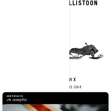
TUTUSTU SUMMIT-MALLISTOON
2026
2026
Summit Adrenaline
Summit X
Alkaen
18 410 €
Alkaen
21 110 €
Syvä lumi
Syvä lumi