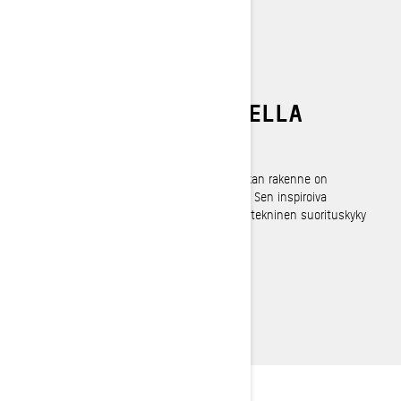
PARASTA AJOA LUMELLA
REV Gen5 -runko
Seuraava vallankumous — REVolution. Kelkan rakenne on
suunniteltu erityisesti syvän lumen ajoon. Sen inspiroiva
ulkonäkö, alhaisempi paino ja tehostunut tekninen suorituskyky
parantavat yleistä ajokokemusta.
LUE LISÄÄ