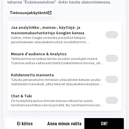
2026
Summit X with Expert
Package
Alkaen
22 120 €
Syvä lumi
Täydellinen tarkkuus ja
ennustettavuus syvässä lumessa.
Rotax® 850 E-TEC®- ja 850 E-TEC®
Turbo R -moottorit saatavilla
PowderMax X-Light -telamatto,
täysleveät puikot ja tMotion XT
KYB Pro 36 EA-3 Piggyback -
etuiskunvaimentimet
4,5" digitaalinäyttö tai 10.25"
kosketusnäyttö
FI-FI
Vertaa