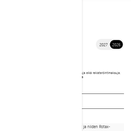
2027
2026
2026 SUMMIT
18 410 €
Alkaen
i
Hinta sisältää ALV:n. Hinta ei sisällä rahtia, toimituskuluja eikä rekisteröintimaksuja.
*Kuvassa Summit X 850 E-TEC® Turbo R Expert-paketilla
Pyydä tarjous
Etsi jälleenmyyjä
Varaa esittelyajo
Vaivattoman ketterät Summit-moottorikelkat ja niiden Rotax-