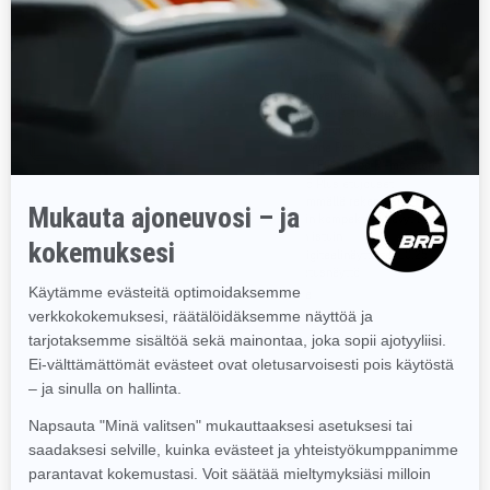
Erinomainen syvän lumen ajoneuvo
Vaivatonta ketteryyttä 6,35 kg:n
kaikille kuljettajille
märkäpainon pudotuksen
ansiosta. Optimoitu runko, jossa
Rotax® 850 E-TEC® ja 600R E-TEC®
on lyhyempi tunneli ja
-moottorit saatavilla
lämmönvaihdin sekä uudet taotut
tMotion™ X -telasto
alumiiniset A-tukivarret ja coil-
PowderMax† / PowderMax† Light
over-takajousitus.
2,5 tuuman telamatto
Saatavana Rotax® 850 E-TEC® ja
FlexEdge™:llä saatavana.
850 E-TEC® Turbo R -moottorit.
Laadukas KYB-
KYB 36 Plus etujouset
iskunvaimenninpaketti
kevyemmällä rakenteella.
Erittäin kompakti ja kevyt syvän
lumen istuin
4,5" digitaalinäyttö tai 10.25"
kosketusnäyttö
Vertaa
Vertaa