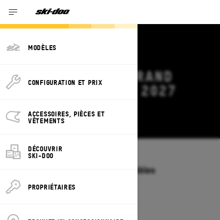
MODÈLES
OFFRES SKI-DOO GRAND
CONFIGURATION ET PRIX
TOURING ELECTRIC 2027
YUKON
ACCESSOIRES, PIÈCES ET
Modifier
VÊTEMENTS
DÉCOUVRIR
SKI-DOO
Modèles
/
GRAND TOURING ELECTRIC
Offres disponibles sur ces ensembles
2027
2026
PROPRIÉTAIRES