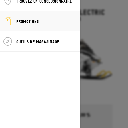
TROUVEZ UN CONCESSIONNAIRE
2027
GRAND TOURING ELECTRIC
À partir de 21 144 $
PROMOTIONS
OUTILS DE MAGASINAGE
Financement commençant à 5,99 %
pendant 36 à 72 mois †
Se termine le 1 octobre 2026