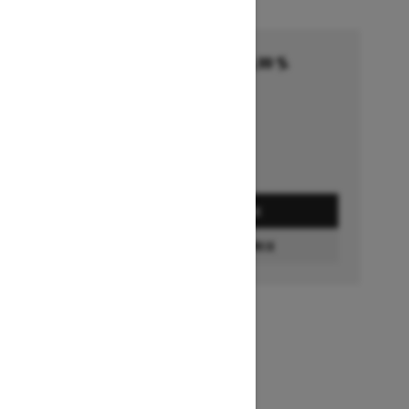
Financement commençant à 5,99 %
pendant 36 à 72 mois †
Se termine le 1 octobre 2026
Détails de l’offre
DEMANDEZ UN PRIX
CONFIGURATION ET PRIX