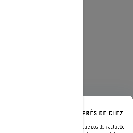
DÉCOUVREZ LES OFFRES PRÈS DE CHEZ
PARCOURIR 13 RÉGIONS
VOUS
CANADIENNES
Entrez votre localisation ou utilisez votre position actuelle