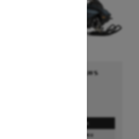
Financement commençant à 5,99 %
pendant 36 à 72 mois †
Se termine le 1 octobre 2026
Détails de l’offre
DEMANDEZ UN PRIX
CONFIGURATION ET PRIX