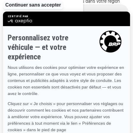
pour voir les promotions disponibles dans votre région
Alberta
Colombie-Britannique
Manitoba
Nouveau-Brunswick
Terre-Neuve-et-Labrador
Utiliser l'emplacement actuel
Nouvelle-Écosse
Territoires du Nord-Ouest
Nunavut
Ontario
Île-du-Prince-Édouard
Québec
Saskatchewan
Yukon
Ressources
Besoin d'aide
Programme de financement Ski-
Doo P.A.S.S
Carrières
Conduite Responsable
Devenir un concessionnaire
BRP Experiences