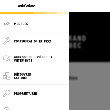
MODÈLES
OFFRES SKI-DOO GRAND
CONFIGURATION ET PRIX
TOURING 2027 QUÉBEC
Modifier
ACCESSOIRES, PIÈCES ET
VÊTEMENTS
Modèles
/
GRAND TOURING
DÉCOUVRIR
Offres disponibles sur ces ensembles
SKI-DOO
2027
2026
PROPRIÉTAIRES
2027