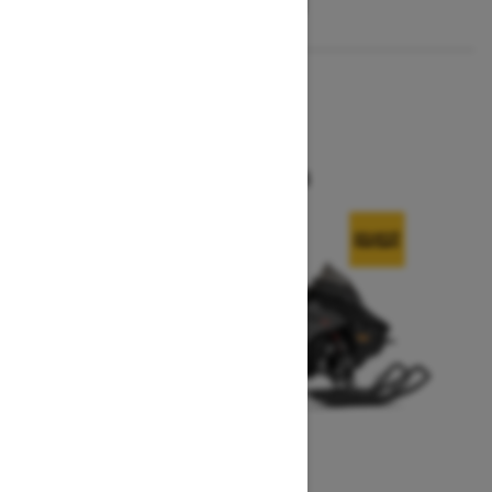
2026
MXZ X
À partir de 18 644 $