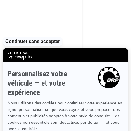
PARCOURIR 13 RÉGIONS
CANADIENNES
Alberta
Colombie-Britannique
Manitoba
Nouveau-Brunswick
Terre-Neuve-et-Labrador
Nouvelle-Écosse
Territoires du Nord-Ouest
Nunavut
Ontario
Île-du-Prince-Édouard
Québec
Saskatchewan
Yukon
Ressources