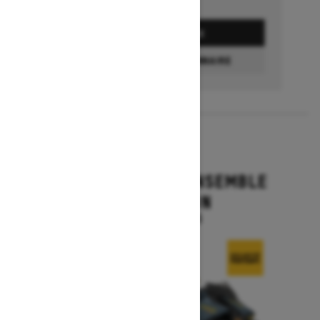
DEMANDEZ UN PRIX
TROUVEZ UN CONCESSIONNAIRE
2026
MXZ X-RS AVEC ENSEMBLE
COMPETITION
À partir de 20 344 $