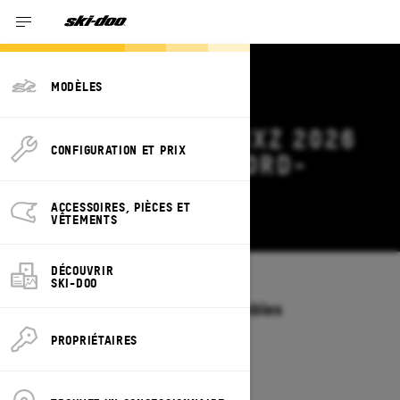
MODÈLES
OFFRES SKI-DOO MXZ 2026
CONFIGURATION ET PRIX
TERRITOIRES DU NORD-
OUEST
ACCESSOIRES, PIÈCES ET
Modifier
VÊTEMENTS
DÉCOUVRIR
SKI-DOO
Modèles
/
MXZ
Offres disponibles sur ces ensembles
2027
2026
PROPRIÉTAIRES