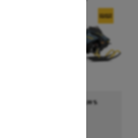
Financement commençant à 5,99 %
pendant 36 à 72 mois †
Se termine le 1 octobre 2026
Détails de l’offre