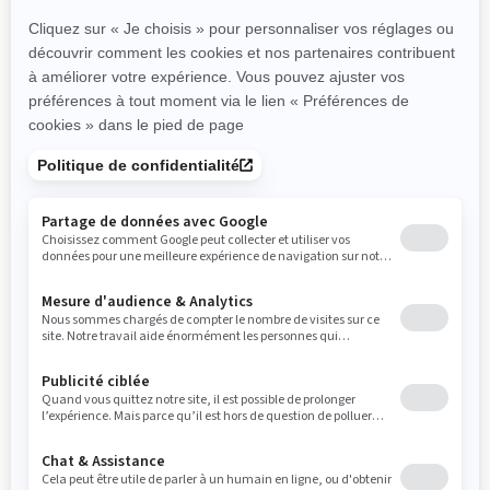
Besoin d'aide
Programme de financement Ski-
Doo P.A.S.S
Carrières
Conduite Responsable
Devenir un concessionnaire
BRP Experiences
Rappels de sécurité
S'inscrire
Inscrivez-vous à nos courriels.
Recevez les dernières nouvelles, les
événements et les offres.
ABONNEZ-VOUS
Suivez nous