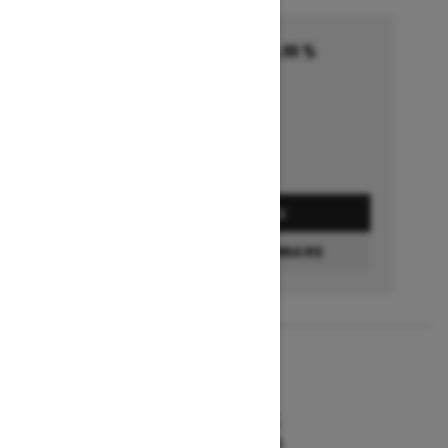
Financement commençant à 5,99 %
pendant 36 à 72 mois †
Se termine le 1 octobre 2026
Détails de l’offre
DEMANDEZ UN PRIX
TROUVEZ UN CONCESSIONNAIRE
2026
MXZ X-RS
À partir de 19 494 $