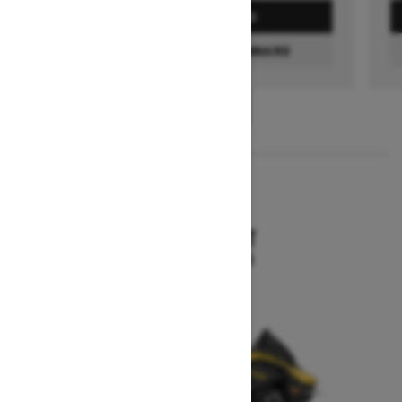
DEMANDEZ UN PRIX
TROUVEZ UN CONCESSIONNAIRE
1
/
3
2026
MXZ SPORT
À partir de 12 894 $