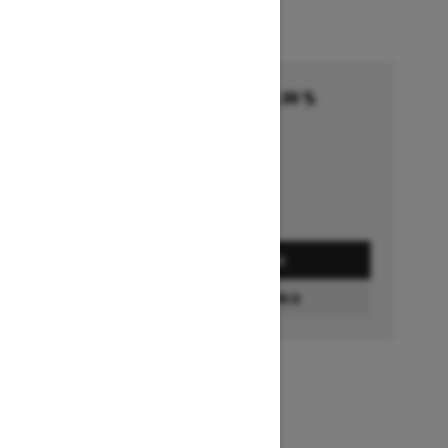
Financement commençant à 5,99 %
pendant 36 à 72 mois †
Se termine le 1 octobre 2026
Détails de l’offre
DEMANDEZ UN PRIX
CONFIGURATION ET PRIX