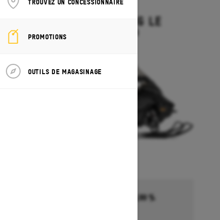
TROUVEZ UN CONCESSIONNAIRE
2027
GRAND TOURING LE
À partir de 19 644 $
PROMOTIONS
OUTILS DE MAGASINAGE
Financement commençant à 5,99 %
pendant 36 à 72 mois †
Se termine le 1 octobre 2026