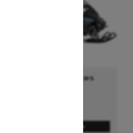
Financement commençant à 5,99 %
pendant 36 à 72 mois †
Se termine le 1 octobre 2026
Détails de l’offre
DEMANDEZ UN PRIX