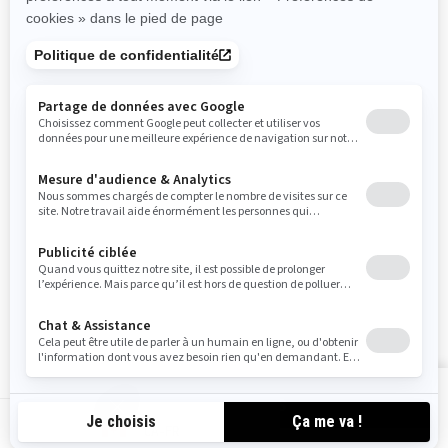
Devenir un concessionnaire
BRP Experiences
Rappels de sécurité
S'inscrire
Inscrivez-vous à nos courriels.
Recevez les dernières nouvelles, les
événements et les offres.
ABONNEZ-VOUS
Suivez nous
VOIR LES OFFRES
CA-FR