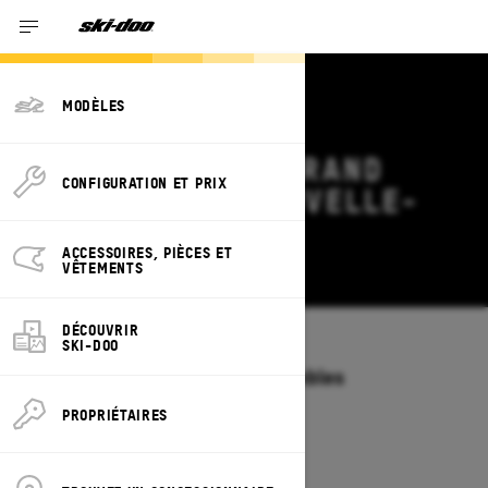
MODÈLES
OFFRES SKI-DOO GRAND
CONFIGURATION ET PRIX
TOURING 2027 NOUVELLE-
ÉCOSSE
ACCESSOIRES, PIÈCES ET
Modifier
VÊTEMENTS
DÉCOUVRIR
SKI-DOO
Modèles
/
GRAND TOURING
Offres disponibles sur ces ensembles
2027
2026
PROPRIÉTAIRES