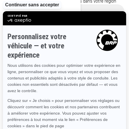
pour voir les promotions disponibles dans votre région
Alberta
Colombie-Britannique
Manitoba
Nouveau-Brunswick
Terre-Neuve-et-Labrador
Utiliser l'emplacement actuel
Nouvelle-Écosse
Territoires du Nord-Ouest
Nunavut
Ontario
Île-du-Prince-Édouard
Québec
Saskatchewan
Yukon
Ressources
Besoin d'aide
Programme de financement Ski-
Doo P.A.S.S
Carrières
Conduite Responsable
Devenir un concessionnaire
BRP Experiences