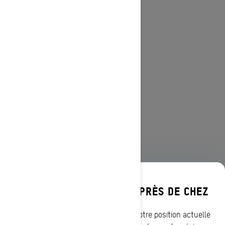
DÉCOUVREZ LES OFFRES PRÈS DE CHEZ
PARCOURIR 13 RÉGIONS
VOUS
CANADIENNES
Entrez votre localisation ou utilisez votre position actuelle