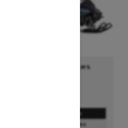
Financement commençant à 5,99 %
pendant 36 à 72 mois †
Se termine le 1 octobre 2026
Détails de l’offre
DEMANDEZ UN PRIX
CONFIGURATION ET PRIX