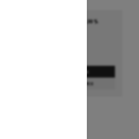
Financement commençant à 5,99 %
pendant 36 à 72 mois †
Se termine le 1 octobre 2026
Détails de l’offre
DEMANDEZ UN PRIX
CONFIGURATION ET PRIX