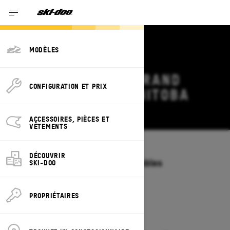
MODÈLES
OFFRES SKI-DOO GRAND
CONFIGURATION ET PRIX
TOURING 2027 MANITOBA
Modifier
ACCESSOIRES, PIÈCES ET
VÊTEMENTS
Modèles
/
GRAND TOURING
DÉCOUVRIR
Offres disponibles sur ces ensembles
SKI-DOO
2027
2026
PROPRIÉTAIRES
2027