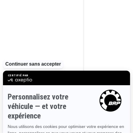
PARCOURIR 13 RÉGIONS
CANADIENNES
Alberta
Colombie-Britannique
Manitoba
Nouveau-Brunswick
Terre-Neuve-et-Labrador
Nouvelle-Écosse
Territoires du Nord-Ouest
Nunavut
Ontario
Île-du-Prince-Édouard
Québec
Saskatchewan
Yukon