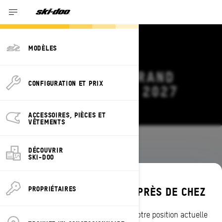
MODÈLES
OFFRES SKI-DOO GRAND
CONFIGURATION ET PRIX
TOURING ELECTRIC 2027
Modifier
ACCESSOIRES, PIÈCES ET
VÊTEMENTS
Modèles
/
GRAND TOURING ELECTRIC
DÉCOUVRIR
SKI-DOO
DÉCOUVREZ LES OFFRES PRÈS DE CHEZ
PROPRIÉTAIRES
AUCUNE OFFRE DISPONIBLE POUR CE
VOUS
MODÈLE DANS VOTRE RÉGION
Entrez votre localisation ou utilisez votre position actuelle