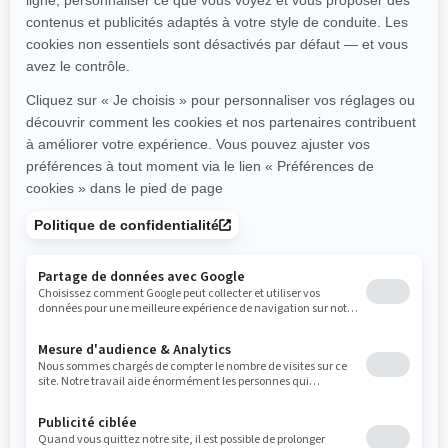
Ressources
Besoin d'aide
Programme de financement Ski-
Doo P.A.S.S
Carrières
Conduite Responsable
Devenir un concessionnaire
BRP Experiences
Rappels de sécurité
S'inscrire
Inscrivez-vous à nos courriels.
Recevez les dernières nouvelles, les
événements et les offres.
ABONNEZ-VOUS