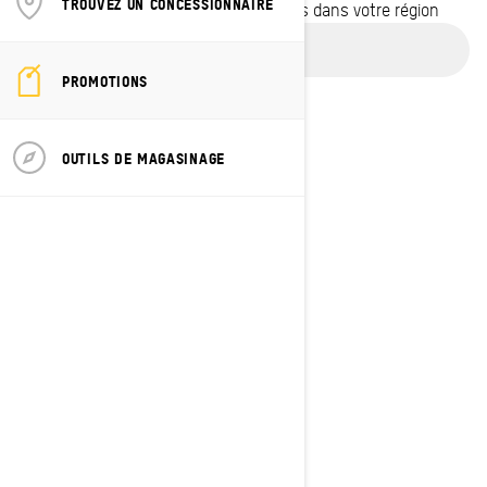
TROUVEZ UN CONCESSIONNAIRE
pour voir les promotions disponibles dans votre région
CHANGER DE MODÈLE/VÉHICULE
PROMOTIONS
Utiliser l'emplacement actuel
OUTILS DE MAGASINAGE