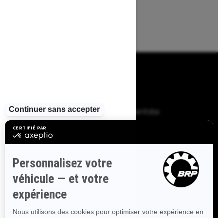
PARCOURIR 13 RÉGIONS
CANADIENNES
Alberta
Colombie-Britannique
Manitoba
Nouveau-Brunswick
Terre-Neuve-et-Labrador
Nouvelle-Écosse
Territoires du Nord-Ouest
Nunavut
Ontario
Île-du-Prince-Édouard
Québec
Saskatchewan
Yukon