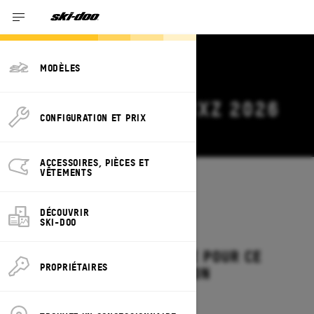
MODÈLES
OFFRES SKI-DOO MXZ 2026
CONFIGURATION ET PRIX
Modifier
ACCESSOIRES, PIÈCES ET
VÊTEMENTS
Modèles
/
MXZ
DÉCOUVRIR
SKI-DOO
AUCUNE OFFRE DISPONIBLE POUR CE
PROPRIÉTAIRES
MODÈLE DANS VOTRE RÉGION