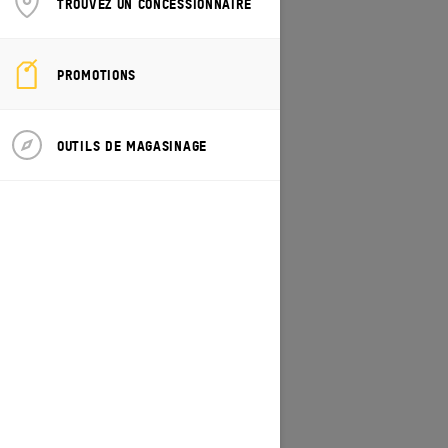
TROUVEZ UN CONCESSIONNAIRE
CHANGER DE MODÈLE/VÉHICULE
PROMOTIONS
OUTILS DE MAGASINAGE